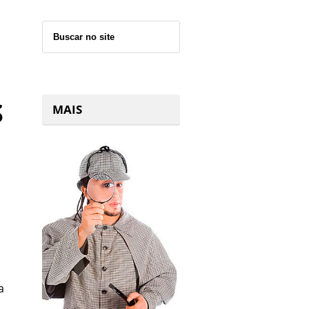
S
MAIS
a