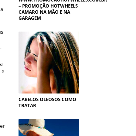
– PROMOÇÃO HOTWHEELS
sa
CAMARO NA MÃO E NA
GARAGEM
es
.
ia
 e
s
CABELOS OLEOSOS COMO
TRATAR
ver