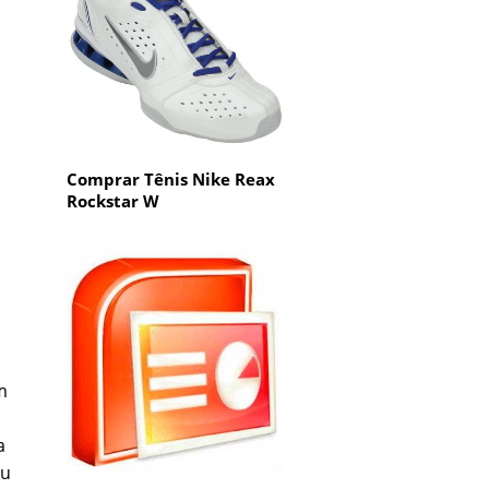
Comprar Tênis Nike Reax
Rockstar W
m
a
eu