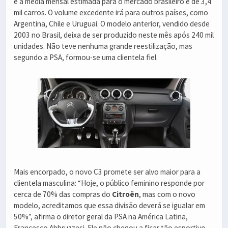
e a média mensal estimada para o mercado brasileiro é de 3,4
mil carros. O volume excedente irá para outros países, como
Argentina, Chile e Uruguai. O modelo anterior, vendido desde
2003 no Brasil, deixa de ser produzido neste mês após 240 mil
unidades. Não teve nenhuma grande reestilização, mas
segundo a PSA, formou-se uma clientela fiel.
Mais encorpado, o novo C3 promete ser alvo maior para a
clientela masculina: “Hoje, o público feminino responde por
cerca de 70% das compras do
Citroën
, mas com o novo
modelo, acreditamos que essa divisão deverá se igualar em
50%”, afirma o diretor geral da PSA na América Latina,
Francesco Abbruzzesi. Ele não chegou a ficar tão esportivo