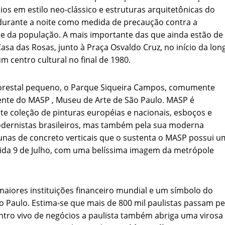
os em estilo neo-clássico e estruturas arquitetônicas do
durante a noite como medida de precaução contra a
rte da população. A mais importante das que ainda estão de
asa das Rosas, junto à Praça Osvaldo Cruz, no início da lon
m centro cultural no final de 1980.
lorestal pequeno, o Parque Siqueira Campos, comumente
ente do MASP , Museu de Arte de São Paulo. MASP é
te coleção de pinturas européias e nacionais, esboços e
modernistas brasileiros, mas também pela sua moderna
unas de concreto verticais que o sustenta o MASP possui u
ida 9 de Julho, com uma belíssima imagem da metrópole
maiores instituições financeiro mundial e um símbolo do
 Paulo. Estima-se que mais de 800 mil paulistas passam pe
ntro vivo de negócios a paulista também abriga uma virosa