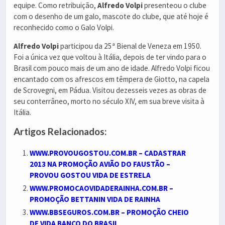
equipe. Como retribuição,
Alfredo Volpi
presenteou o clube
com o desenho de um galo, mascote do clube, que até hoje é
reconhecido como o Galo Volpi.
Alfredo Volpi
participou da 25ª Bienal de Veneza em 1950.
Foi a única vez que voltou à Itália, depois de ter vindo para o
Brasil com pouco mais de um ano de idade. Alfredo Volpi ficou
encantado com os afrescos em têmpera de Giotto, na capela
de Scrovegni, em Pádua. Visitou dezesseis vezes as obras de
seu conterrâneo, morto no século XIV, em sua breve visita à
Itália.
Artigos Relacionados:
WWW.PROVOUGOSTOU.COM.BR – CADASTRAR
2013 NA PROMOÇÃO AVIÃO DO FAUSTÃO –
PROVOU GOSTOU VIDA DE ESTRELA
WWW.PROMOCAOVIDADERAINHA.COM.BR –
PROMOÇÃO BETTANIN VIDA DE RAINHA
WWW.BBSEGUROS.COM.BR – PROMOÇÃO CHEIO
DE VIDA BANCO DO BRASIL