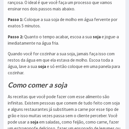
rançosa. O ideal é que você faça um processo que vamos
ensinar nos dois passos mais abaixo.
Passo 1:
Coloque a sua soja de molho em água fervente por
exatos 5 minutos.
Passo 2:
Quanto o tempo acabar, escoa a sua
soja
e jogue-a
imediatamente na água fria.
Quando você for cozinhar a sua soja, jamais faça isso com
restos da água em que ela estava de molho. Escoa toda a
água, lave a sua
soja
e só então coloque em uma panela para
cozinhar.
Como comer a soja
As receitas que você pode fazer com esse alimento são
infinitas. Existem pessoas que comem de tudo feito com soja
e alguns restaurantes já substituem a carne por esse tipo de
grão e isso muitas vezes passa sem o cliente perceber. Você
pode usar a
soja
em saladas, como feijão, como carne, fazer
um estrogonofe delicioso, fazer um ensopado de legumes ou